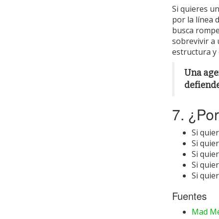
Si quieres u
por la línea 
busca romper
sobrevivir a 
estructura y
Una agen
defiend
7. ¿Po
Si quie
Si quie
Si quie
Si quie
Si quie
Fuentes
Mad Me