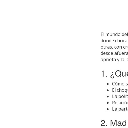
El mundo del
donde choc
otras, con c
desde afuera
aprieta y la 
1. ¿Qu
Cómo s
El cho
La polí
Relació
La part
2. Mad