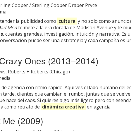
rling Cooper / Sterling Cooper Draper Pryce
ma
ntender la publicidad como
cultura
y no solo como anuncios,
ad Men
te mete a la era dorada de Madison Avenue y te mue
es
, cuentas grandes, investigación, intuición y narrativa. Es 
onversación puede ser una estrategia y cada campaña es un
 Crazy Ones (2013–2014)
is, Roberts + Roberts (Chicago)
edia
de agencia con ritmo rápido. Aquí ves el lado humano del eq
 tarde, clientes que cambian el rumbo, juntas que se vuelve
ue nace del caos. Si quieres algo más ligero pero con esencia
na como retrato de
dinámica creativa
en agencia.
t Me (2009)