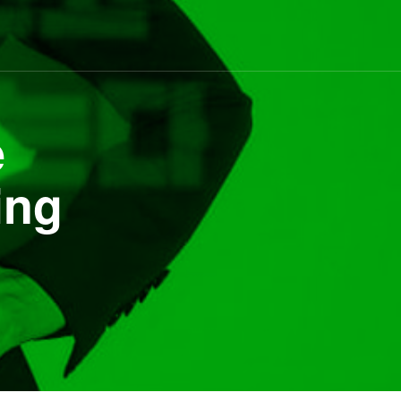
e
ing