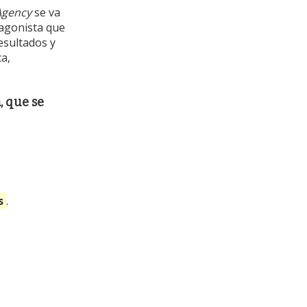
Agency
se va
tagonista que
esultados y
ca,
, que se
s
.