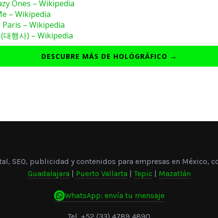
azy Ones – Wikipedia
e – Wikipedia
n Paris – Wikipedia
 (대행사) – Wikipedia
DESCUBRE MÁS DE HOLÓGRÁFICO →
tal, SEO, publicidad y contenidos para empresas en México, co
Guadalajara
|
Puerto Vallarta
|
Tepic
|
Mazatlán
WhatsApp: envía tu mensaje
Tel.
+52 (33) 4789 4890