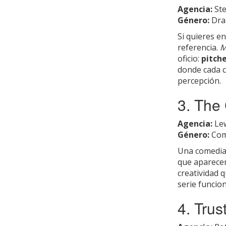
Agencia:
Ste
Género:
Dra
Si quieres e
referencia.
M
oficio:
pitch
donde cada c
percepción.
3. The
Agencia:
Lew
Género:
Com
Una comedia 
que aparecen
creatividad q
serie funcio
4. Trus