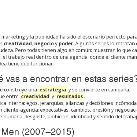
 marketing y la publicidad ha sido el escenario perfecto para
an
creatividad
,
negocio
y
poder
. Algunas series lo retratan
rudeza. Pero todas tienen algo en común: muestran lo que ca
: el trabajo real dentro de una agencia, donde el cliente man
idea tiene que funcionar.
é vas a encontrar en estas series
e construye una
estrategia
y se convierte en campaña.
que entre
creatividad
y
resultados
.
tica interna: egos, jerarquías, alianzas y decisiones incómoda
n cliente-agencia: expectativas, cambios, presión y negociaci
e humana: desgaste, ambición, identidad y sentido del trabaj
 Men (2007–2015)