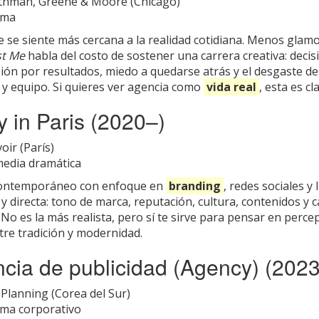
hman, Greene & Moore (Chicago)
ma
ue se siente más cercana a la realidad cotidiana. Menos glam
st Me
habla del costo de sostener una carrera creativa: decis
esión por resultados, miedo a quedarse atrás y el desgaste de 
s y equipo. Si quieres ver agencia como
vida real
, esta es cl
y in Paris (2020–)
oir (París)
edia dramática
ontemporáneo con enfoque en
branding
, redes sociales y 
l y directa: tono de marca, reputación, cultura, contenidos y
”. No es la más realista, pero sí te sirve para pensar en percep
tre tradición y modernidad.
ncia de publicidad (Agency) (2023
Planning (Corea del Sur)
ma corporativo