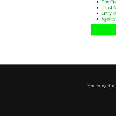
The Cr
Trust M
Emily i
Agency
Marketing digi