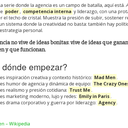
na serie donde la agencia es un campo de batalla, aquí está.
de
poder
,
competencia interna
y liderazgo, con una pro
 el techo de cristal. Muestra la presión de subir, sostener r
un sistema donde la creatividad no basta: también hay políti
 estrategia personal.
cia no vive de ideas bonitas: vive de ideas que ganan
en y que funcionan.
r dónde empezar?
res inspiración creativa y contexto histórico:
Mad Men
.
res humor de agencia y dinámica de equipo:
The Crazy One
res realismo y presión cotidiana:
Trust Me
.
res marketing moderno, lujo y redes:
Emily in Paris
.
res drama corporativo y guerra por liderazgo:
Agency
.
n – Wikipedia