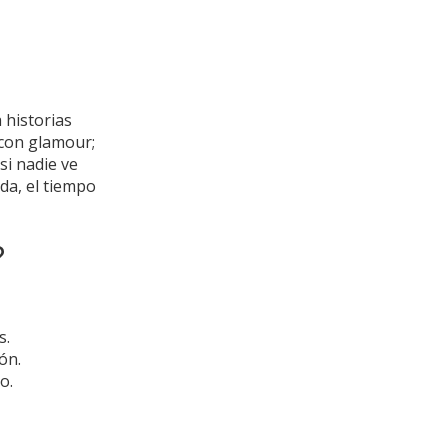
 historias
 con glamour;
si nadie ve
da, el tiempo
?
s.
ón.
o.