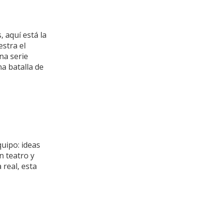
 aquí está la
stra el
una serie
a batalla de
uipo: ideas
n teatro y
 real, esta