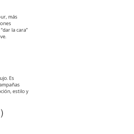
our, más
iones
“dar la cara”
ave.
lujo. Es
 campañas
ción, estilo y
)