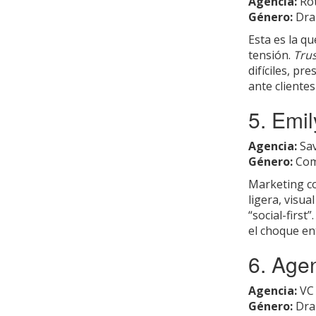
Agencia:
Rot
Género:
Dra
Esta es la q
tensión.
Tru
difíciles, pr
ante cliente
5. Emil
Agencia:
Sav
Género:
Com
Marketing c
ligera, visua
“social-first
el choque en
6. Age
Agencia:
VC 
Género:
Dra