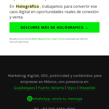
En
Holográfico
, trabajamos para convertir ese
caos digital en oportunidades reales de conexión
y venta.
DESCUBRE MÁS DE HOLÓGRAFICO →
Basado en el artículo
Move Beyond the Linear Funnel
publicado por Boston
Consulting Group.
Marketing digital, SEO, publicidad y contenidos para
empresas en México, con presencia en:
Guadalajara
|
Puerto Vallarta
|
Tepic
|
Mazatlán
WhatsApp: envía tu mensaje
Tel.
+52 (33) 4789 4890