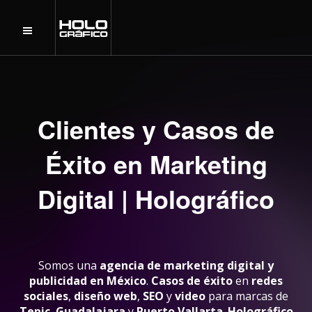
Clientes y Casos de
Éxito en Marketing
Digital | Holográfico
Somos una
agencia de marketing digital y
publicidad en México
.
Casos de éxito
en
redes
sociales
,
diseño web
,
SEO
y
video
para marcas de
Tepic
,
Guadalajara
y
Puerto Vallarta
.
Holográfico